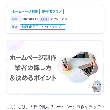
イベント企画・設営会社様の
淡路島の魅力を発信する情報
制作者について
公式ホー..
サイトを..
ホームページ制作
制作者ブログ
ブログ
琵琶湖イベントの公式ホーム
企業型障がい者就労支援サー
2023/08/12
2026/05/10
投稿日
更新日
ページを..
ビス様の..
お知らせ/受付状況
前原 麻里子（ひつじウェブ）
著者
こんにちは。大阪で個人でホームページ制作を行ってい