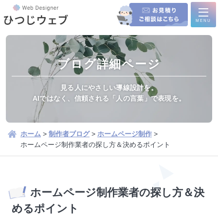
MENU
ブログ詳細ページ
ホーム
見る人にやさしい導線設計を。
AIではなく、信頼される「人の言葉」で表現を。
サービス内容
新規制作/リニューアル
ホーム
>
制作者ブログ
>
ホームページ制作
>
ホームページ制作業者の探し方＆決めるポイント
集客運用プラン
制作実績
ホームページ制作業者の探し方＆決
制作実績一覧
学会・シンポジウム企画運営
制作の流れ
会社様の..
めるポイント