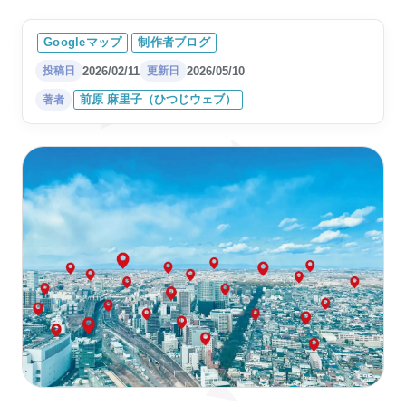
イベント企画・設営会社様の
淡路島の魅力を発信する情報
制作者について
公式ホー..
サイトを..
Googleマップ
制作者ブログ
ブログ
琵琶湖イベントの公式ホーム
企業型障がい者就労支援サー
2026/02/11
2026/05/10
投稿日
更新日
ページを..
ビス様の..
お知らせ/受付状況
前原 麻里子（ひつじウェブ）
著者