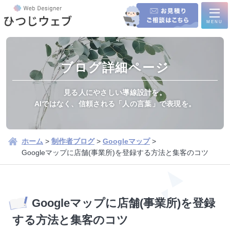
MENU
ブログ詳細ページ
ホーム
見る人にやさしい導線設計を。
AIではなく、信頼される「人の言葉」で表現を。
サービス内容
新規制作/リニューアル
ホーム
>
制作者ブログ
>
Googleマップ
>
Googleマップに店舗(事業所)を登録する方法と集客のコツ
集客運用プラン
制作実績
Googleマップに店舗(事業所)を登録
制作実績一覧
学会・シンポジウム企画運営
制作の流れ
会社様の..
する方法と集客のコツ