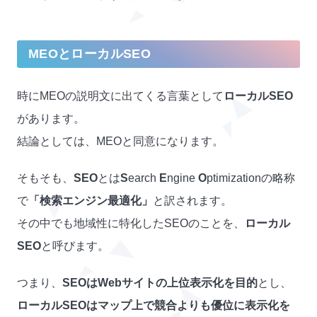
MEOとローカルSEO
時にMEOの説明文に出てくる言葉として
ローカルSEO
があります。
結論としては、MEOと同意になります。
そもそも、
SEO
とは
S
earch
E
ngine
O
ptimizationの略称
で
「検索エンジン最適化」
と訳されます。
その中でも地域性に特化したSEOのことを、
ローカル
SEO
と呼びます。
つまり、
SEOはWebサイトの上位表示化を目的
とし、
ローカルSEOはマップ上で競合よりも優位に表示化を