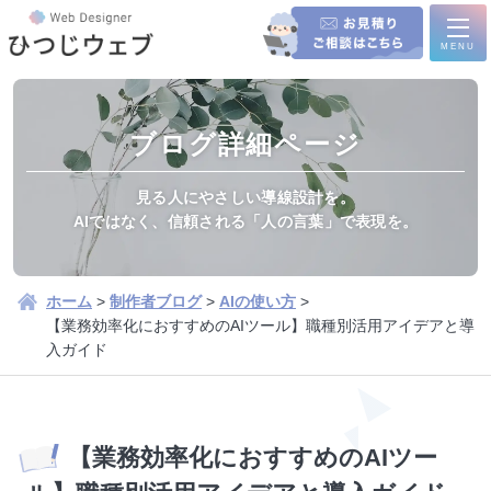
MENU
ブログ詳細ページ
ホーム
見る人にやさしい導線設計を。
AIではなく、信頼される「人の言葉」で表現を。
サービス内容
新規制作/リニューアル
ホーム
>
制作者ブログ
>
AIの使い方
>
【業務効率化におすすめのAIツール】職種別活用アイデアと導
集客運用プラン
入ガイド
制作実績
制作実績一覧
学会・シンポジウム企画運営
制作の流れ
【業務効率化におすすめのAIツー
会社様の..