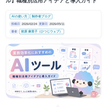
ル】職種別活用アイデアと導入ガイド
イベント企画・設営会社様の
淡路島の魅力を発信する情報
制作者について
公式ホー..
サイトを..
ブログ
琵琶湖イベントの公式ホーム
企業型障がい者就労支援サー
AIの使い方
制作者ブログ
ページを..
ビス様の..
2026/02/24
2026/05/11
投稿日
更新日
お知らせ/受付状況
前原 麻里子（ひつじウェブ）
著者